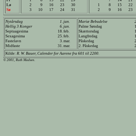
Lø
2
9
16
23
30
1
8
15
22
Sø
3
10
17
24
31
2
9
16
23
Nytårsdag
1.
jan.
Mariæ Bebudelse
Hellig 3 Konger
6.
jan.
Palme Søndag
Septuagesima
18.
feb.
Skærtorsdag
Sexagesima
25.
feb.
Langfredag
Fastelavn
3.
mar.
Påskedag
Midfaste
31.
mar.
2. Påskedag
Kilde:
R. W. Bauer, Calender for Aarene fra 601 til 2200.
© 2001, Ruth Madsen.