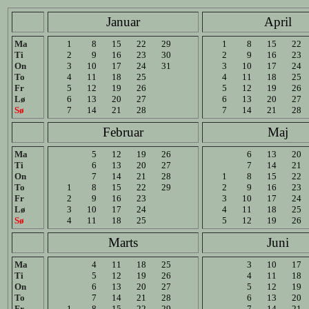
Januar
April
Ma
1
8
15
22
29
1
8
15
22
Ti
2
9
16
23
30
2
9
16
23
On
3
10
17
24
31
3
10
17
24
To
4
11
18
25
4
11
18
25
Fr
5
12
19
26
5
12
19
26
Lø
6
13
20
27
6
13
20
27
Sø
7
14
21
28
7
14
21
28
Februar
Maj
Ma
5
12
19
26
6
13
20
Ti
6
13
20
27
7
14
21
On
7
14
21
28
1
8
15
22
To
1
8
15
22
29
2
9
16
23
Fr
2
9
16
23
3
10
17
24
Lø
3
10
17
24
4
11
18
25
Sø
4
11
18
25
5
12
19
26
Marts
Juni
Ma
4
11
18
25
3
10
17
Ti
5
12
19
26
4
11
18
On
6
13
20
27
5
12
19
To
7
14
21
28
6
13
20
Fr
1
8
15
22
29
7
14
21