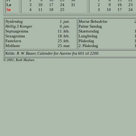
Lø
3
10
17
24
31
2
9
16
23
Sø
4
11
18
25
3
10
17
24
Nytårsdag
1.
jan.
Mariæ Bebudelse
Hellig 3 Konger
6.
jan.
Palme Søndag
Septuagesima
11.
feb.
Skærtorsdag
Sexagesima
18.
feb.
Langfredag
Fastelavn
25.
feb.
Påskedag
Midfaste
25.
mar.
2. Påskedag
Kilde:
R. W. Bauer, Calender for Aarene fra 601 til 2200.
© 2001, Ruth Madsen.