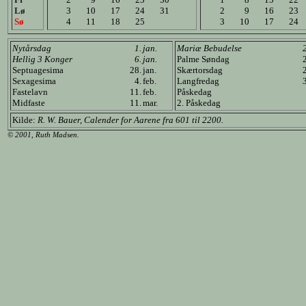
Lø
3
10
17
24
31
2
9
16
23
Sø
4
11
18
25
3
10
17
24
Nytårsdag
1.
jan.
Mariæ Bebudelse
Hellig 3 Konger
6.
jan.
Palme Søndag
Septuagesima
28.
jan.
Skærtorsdag
Sexagesima
4.
feb.
Langfredag
Fastelavn
11.
feb.
Påskedag
Midfaste
11.
mar.
2. Påskedag
Kilde:
R. W. Bauer, Calender for Aarene fra 601 til 2200.
© 2001, Ruth Madsen.