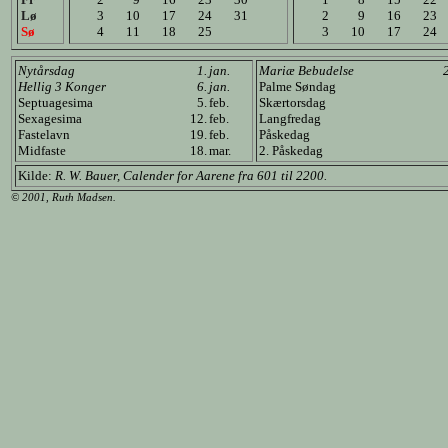
Lø
3
10
17
24
31
2
9
16
23
Sø
4
11
18
25
3
10
17
24
Nytårsdag
1.
jan.
Mariæ Bebudelse
Hellig 3 Konger
6.
jan.
Palme Søndag
Septuagesima
5.
feb.
Skærtorsdag
Sexagesima
12.
feb.
Langfredag
Fastelavn
19.
feb.
Påskedag
Midfaste
18.
mar.
2. Påskedag
Kilde:
R. W. Bauer, Calender for Aarene fra 601 til 2200.
© 2001, Ruth Madsen.