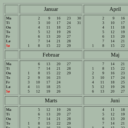
Januar
April
Ma
2
9
16
23
30
2
9
16
Ti
3
10
17
24
31
3
10
17
On
4
11
18
25
4
11
18
To
5
12
19
26
5
12
19
Fr
6
13
20
27
6
13
20
Lø
7
14
21
28
7
14
21
Sø
1
8
15
22
29
1
8
15
22
Februar
Maj
Ma
6
13
20
27
7
14
21
Ti
7
14
21
28
1
8
15
22
On
1
8
15
22
29
2
9
16
23
To
2
9
16
23
3
10
17
24
Fr
3
10
17
24
4
11
18
25
Lø
4
11
18
25
5
12
19
26
Sø
5
12
19
26
6
13
20
27
Marts
Juni
Ma
5
12
19
26
4
11
18
Ti
6
13
20
27
5
12
19
On
7
14
21
28
6
13
20
To
1
8
15
22
29
7
14
21
Fr
2
9
16
23
30
1
8
15
22