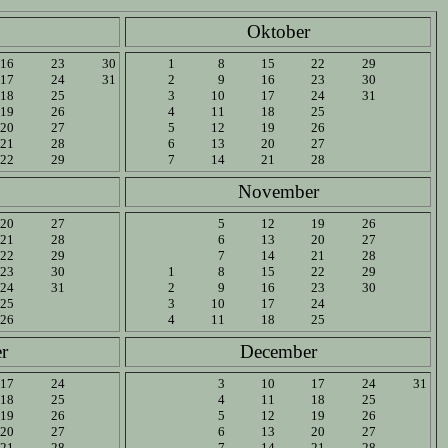
Oktober
16
23
30
1
8
15
22
29
17
24
31
2
9
16
23
30
18
25
3
10
17
24
31
19
26
4
11
18
25
20
27
5
12
19
26
21
28
6
13
20
27
22
29
7
14
21
28
November
20
27
5
12
19
26
21
28
6
13
20
27
22
29
7
14
21
28
23
30
1
8
15
22
29
24
31
2
9
16
23
30
25
3
10
17
24
26
4
11
18
25
r
December
17
24
3
10
17
24
31
18
25
4
11
18
25
19
26
5
12
19
26
20
27
6
13
20
27
21
28
7
14
21
28