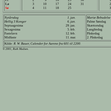
Lø
3
10
17
24
31
Sø
4
11
18
25
Nytårsdag
1.
jan.
Mariæ Bebudelse
Hellig 3 Konger
6.
jan.
Palme Søndag
Septuagesima
29.
jan.
Skærtorsdag
Sexagesima
5.
feb.
Langfredag
Fastelavn
12.
feb.
Påskedag
Midfaste
11.
mar.
2. Påskedag
Kilde:
R. W. Bauer, Calender for Aarene fra 601 til 2200.
© 2001, Ruth Madsen.