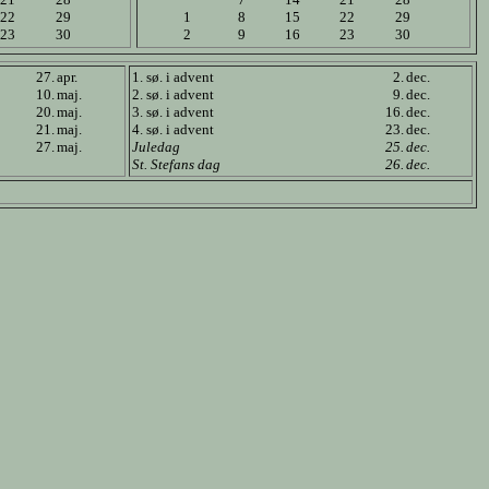
22
29
1
8
15
22
29
23
30
2
9
16
23
30
27.
apr.
1. sø. i advent
2.
dec.
10.
maj.
2. sø. i advent
9.
dec.
20.
maj.
3. sø. i advent
16.
dec.
21.
maj.
4. sø. i advent
23.
dec.
27.
maj.
Juledag
25.
dec.
St. Stefans dag
26.
dec.