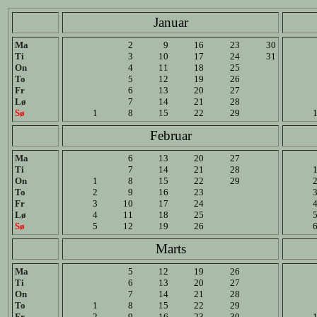
Januar
Ma
2
9
16
23
30
Ti
3
10
17
24
31
On
4
11
18
25
To
5
12
19
26
Fr
6
13
20
27
Lø
7
14
21
28
Sø
1
8
15
22
29
Februar
Ma
6
13
20
27
Ti
7
14
21
28
On
1
8
15
22
29
To
2
9
16
23
Fr
3
10
17
24
Lø
4
11
18
25
Sø
5
12
19
26
Marts
Ma
5
12
19
26
Ti
6
13
20
27
On
7
14
21
28
To
1
8
15
22
29
Fr
2
9
16
23
30