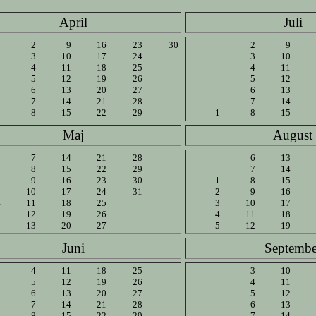
April
Juli
2
9
16
23
30
2
9
3
10
17
24
3
10
4
11
18
25
4
11
5
12
19
26
5
12
6
13
20
27
6
13
7
14
21
28
7
14
1
8
15
22
29
1
8
15
Maj
August
7
14
21
28
6
13
1
8
15
22
29
7
14
2
9
16
23
30
1
8
15
3
10
17
24
31
2
9
16
4
11
18
25
3
10
17
5
12
19
26
4
11
18
6
13
20
27
5
12
19
Juni
Septembe
4
11
18
25
3
10
5
12
19
26
4
11
6
13
20
27
5
12
7
14
21
28
6
13
1
8
15
22
29
7
14